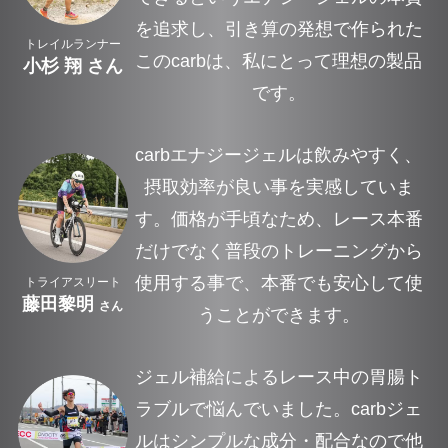
を追求し、引き算の発想で作られた
トレイルランナー
このcarbは、私にとって理想の製品
小杉 翔 さん
です。
carbエナジージェルは飲みやすく、
摂取効率が良い事を実感していま
す。価格が手頃なため、レース本番
だけでなく普段のトレーニングから
使用する事で、本番でも安心して使
トライアスリート
藤田黎明
さん
うことができます。
ジェル補給によるレース中の胃腸ト
ラブルで悩んでいました。carbジェ
ルはシンプルな成分・配合なので他