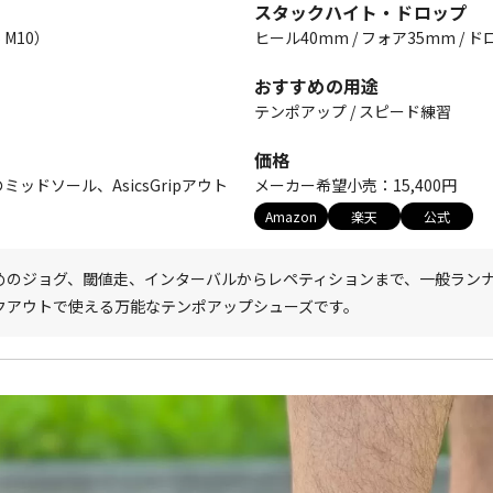
スタックハイト・ドロップ
S M10）
ヒール40mm / フォア35mm / 
おすすめの用途
テンポアップ / スピード練習
価格
S のミッドソール、AsicsGripアウト
メーカー希望小売：15,400円
Amazon
楽天
公式
めのジョグ、閾値走、インターバルからレペティションまで、一般ラン
クアウトで使える万能なテンポアップシューズです。